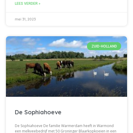
LEES VERDER »
mei 31, 2023
ZUID-HOLLAND
De Sophiahoeve
De Sophiahoeve De familie Warmerdam heeft in Warmond
een melkveebedrijf met 50 Groninger Blaarkopkoeien in een