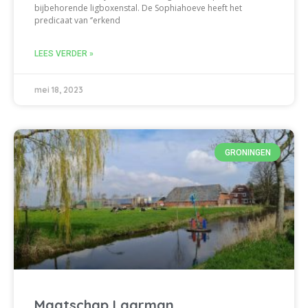
bijbehorende ligboxenstal. De Sophiahoeve heeft het
predicaat van ‘’erkend
LEES VERDER »
mei 18, 2023
GRONINGEN
Maatschap Laarman