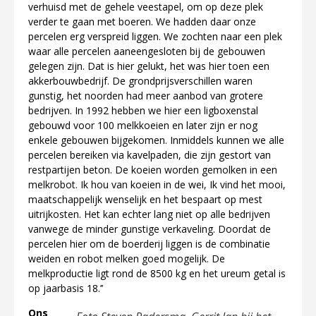
verhuisd met de gehele veestapel, om op deze plek
verder te gaan met boeren. We hadden daar onze
percelen erg verspreid liggen. We zochten naar een plek
waar alle percelen aaneengesloten bij de gebouwen
gelegen zijn. Dat is hier gelukt, het was hier toen een
akkerbouwbedrijf. De grondprijsverschillen waren
gunstig, het noorden had meer aanbod van grotere
bedrijven. In 1992 hebben we hier een ligboxenstal
gebouwd voor 100 melkkoeien en later zijn er nog
enkele gebouwen bijgekomen. Inmiddels kunnen we alle
percelen bereiken via kavelpaden, die zijn gestort van
restpartijen beton. De koeien worden gemolken in een
melkrobot. Ik hou van koeien in de wei, Ik vind het mooi,
maatschappelijk wenselijk en het bespaart op mest
uitrijkosten. Het kan echter lang niet op alle bedrijven
vanwege de minder gunstige verkaveling. Doordat de
percelen hier om de boerderij liggen is de combinatie
weiden en robot melken goed mogelijk. De
melkproductie ligt rond de 8500 kg en het ureum getal is
op jaarbasis 18.’’
Ons