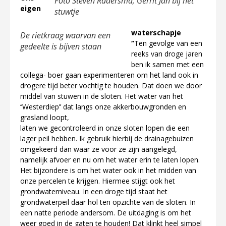
Foto Steven Radersma, Gerrit Jan bij het
eigen
stuwtje
waterschapje
De rietkraag waarvan een
‘’
Ten gevolge van een
gedeelte is bijven staan
reeks van droge jaren
ben ik samen met een
collega- boer gaan experimenteren om het land ook in
drogere tijd beter vochtig te houden. Dat doen we door
middel van stuwen in de sloten. Het water van het
‘’Westerdiep’’ dat langs onze akkerbouwgronden en
grasland loopt,
laten we gecontroleerd in onze sloten lopen die een
lager peil hebben. Ik gebruik hierbij de drainagebuizen
omgekeerd dan waar ze voor ze zijn aangelegd,
namelijk afvoer en nu om het water erin te laten lopen.
Het bijzondere is om het water ook in het midden van
onze percelen te krijgen. Hiermee stijgt ook het
grondwaterniveau. In een droge tijd staat het
grondwaterpeil daar hol ten opzichte van de sloten. In
een natte periode andersom. De uitdaging is om het
weer goed in de gaten te houden! Dat klinkt heel simpel