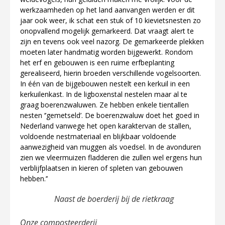
werkzaamheden op het land aanvangen werden er dit
jaar ook weer, ik schat een stuk of 10 kievietsnesten zo
onopvallend mogelijk gemarkeerd. Dat vraagt alert te
zijn en tevens ook veel nazorg. De gemarkeerde plekken
moeten later handmatig worden bijgewerkt. Rondom
het erf en gebouwen is een ruime erfbeplanting
gerealiseerd, hierin broeden verschillende vogelsoorten.
In één van de bijgebouwen nestelt een kerkuil in een
kerkuilenkast. In de ligboxenstal nestelen maar al te
graag boerenzwaluwen. Ze hebben enkele tientallen
nesten ‘’gemetseld’. De boerenzwaluw doet het goed in
Nederland vanwege het open karaktervan de stallen,
voldoende nestmateriaal en blijkbaar voldoende
aanwezigheid van muggen als voedsel. In de avonduren
zien we vleermuizen fladderen die zullen wel ergens hun
verblijfplaatsen in kieren of spleten van gebouwen
hebben.’’
Naast de boerderij bij de rietkraag
Onze composteerderij