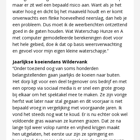
maar er zit wel een bepaald risico aan. Want als je het
water hoog en dicht bij het maaiveld houdt en er komt
onverwachts een flinke hoeveelheid neerslag, dan heb je
een probleem. Dus moet ik de weerberichten ontzettend
goed in de gaten houden. Wat Waterschap Hunze en A
met computer gemodelleerde berekeningen doet voor
het hele gebied, doe ik dat op basis weersverwachting
en gevoel voor mijn eigen kleine waterschapje.’’
Jaarlijkse koeiendans Wildervank
‘’Onder toeziend oog van soms honderden
belangstellenden gaan jaarlijks de koeien naar buiten.
Het dorp ligt voor een deel tegenover ons bedrijf en met
een oproep via sociaal media is er snel een grote groep
bij elkaar om het spektakel mee te maken. Ze zijn vorige
herfst wat later naar stal gegaan en dit voorjaar is niet
bepaald vroeg in vergelijking met voorgaande jaren. Ik
vond het steeds nog wat te koud. Er is nu echter ook wel
voldoende gras waarvan ze kunnen grazen. Dat ze na
lange tijd weer volop ruimte en vrijheid krijgen maakt
hen uitgelaten, het eerste uur zijn ze springerig en