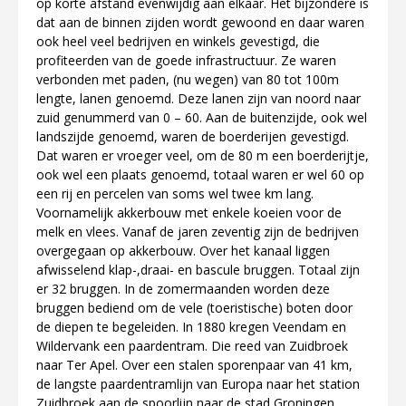
op korte afstand evenwijdig aan elkaar. Het bijzondere is
dat aan de binnen zijden wordt gewoond en daar waren
ook heel veel bedrijven en winkels gevestigd, die
profiteerden van de goede infrastructuur. Ze waren
verbonden met paden, (nu wegen) van 80 tot 100m
lengte, lanen genoemd. Deze lanen zijn van noord naar
zuid genummerd van 0 – 60. Aan de buitenzijde, ook wel
landszijde genoemd, waren de boerderijen gevestigd.
Dat waren er vroeger veel, om de 80 m een boerderijtje,
ook wel een plaats genoemd, totaal waren er wel 60 op
een rij en percelen van soms wel twee km lang.
Voornamelijk akkerbouw met enkele koeien voor de
melk en vlees. Vanaf de jaren zeventig zijn de bedrijven
overgegaan op akkerbouw. Over het kanaal liggen
afwisselend klap-,draai- en bascule bruggen. Totaal zijn
er 32 bruggen. In de zomermaanden worden deze
bruggen bediend om de vele (toeristische) boten door
de diepen te begeleiden. In 1880 kregen Veendam en
Wildervank een paardentram. Die reed van Zuidbroek
naar Ter Apel. Over een stalen sporenpaar van 41 km,
de langste paardentramlijn van Europa naar het station
Zuidbroek aan de spoorlijn naar de stad Groningen.