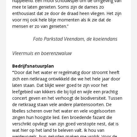
huppelend. Een mooi schouwspel om de omgeving van
mee te laten genieten. Soms zijn de dames zo
enthousiast dat ze door de draad heen vliegen. Het zijn
voor mij ook hele blije momenten als ik zie dat de
mensen er zo van genieten.”
Foto Parkstad Veendam, de koeiendans
Vleermuis en boerenzwaluw
Bedrijfsnatuurplan
‘’
Door dat het water er regelmatig door stroomt heeft
zich een rietkraag ontwikkeld die we het hele jaar door
laten staan. Dat blijkt weer goed te zijn voor het
leefgebied van kikkers die bij tijd en wijle een prachtig
concert geven en het verhoogt de biodiversiteit. Tussen
de rietkraag staan vele andere plantensoorten. De
libelles scheren over het water en vele vogelsoorten
zingen hun hoogste lied. Een broedende fazant die
verschrikt opvliegt van zijn goed verstopte nest, dat is
wat hier op het land te beleven valt. Ik hou van
weidevogels, hun geluiden maken me vrolijk. Voor de