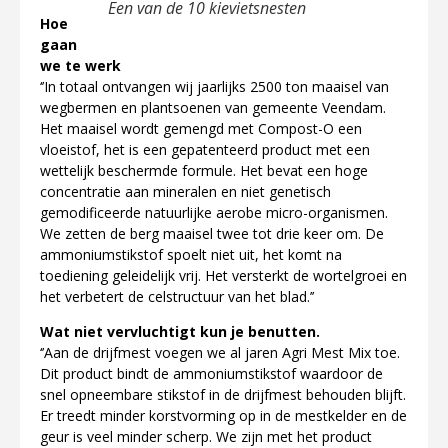
Een van de 10 kievietsnesten
Hoe
gaan
we te werk
‘’In totaal ontvangen wij jaarlijks 2500 ton maaisel van
wegbermen en plantsoenen van gemeente Veendam.
Het maaisel wordt gemengd met Compost-O een
vloeistof, het is een gepatenteerd product met een
wettelijk beschermde formule. Het bevat een hoge
concentratie aan mineralen en niet genetisch
gemodificeerde natuurlijke aerobe micro-organismen.
We zetten de berg maaisel twee tot drie keer om. De
ammoniumstikstof spoelt niet uit, het komt na
toediening geleidelijk vrij. Het versterkt de wortelgroei en
het verbetert de celstructuur van het blad.’’
Wat niet vervluchtigt kun je benutten.
‘’Aan de drijfmest voegen we al jaren Agri Mest Mix toe.
Dit product bindt de ammoniumstikstof waardoor de
snel opneembare stikstof in de drijfmest behouden blijft.
Er treedt minder korstvorming op in de mestkelder en de
geur is veel minder scherp. We zijn met het product