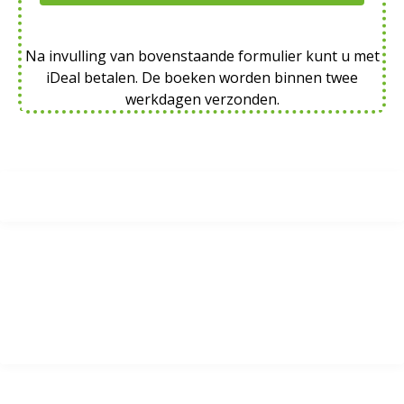
Na invulling van bovenstaande formulier kunt u met
iDeal betalen. De boeken worden binnen twee
werkdagen verzonden.
©2023 Interviews: Stichting Samenleving, Landbouw, Natuur. Overname
tekst is toegestaan met bronvermelding. Beeldmateriaal: door
geïnterviewden en andere bronnen w.o. Wikipedia en Historische
Verenigingen. Mail eventuele vragen over beeldgebruik naar
info@samenlevinglandbouwnatuur.nl.
Productie:
Happy Agency