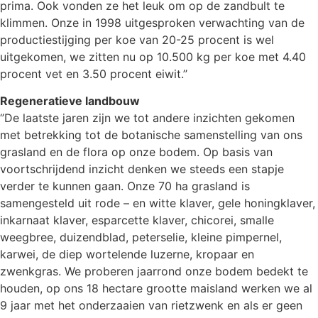
prima. Ook vonden ze het leuk om op de zandbult te
klimmen. Onze in 1998 uitgesproken verwachting van de
productiestijging per koe van 20-25 procent is wel
uitgekomen, we zitten nu op 10.500 kg per koe met 4.40
procent vet en 3.50 procent eiwit.’’
Regeneratieve landbouw
‘’De laatste jaren zijn we tot andere inzichten gekomen
met betrekking tot de botanische samenstelling van ons
grasland en de flora op onze bodem. Op basis van
voortschrijdend inzicht denken we steeds een stapje
verder te kunnen gaan. Onze 70 ha grasland is
samengesteld uit rode – en witte klaver, gele honingklaver,
inkarnaat klaver, esparcette klaver, chicorei, smalle
weegbree, duizendblad, peterselie, kleine pimpernel,
karwei, de diep wortelende luzerne, kropaar en
zwenkgras. We proberen jaarrond onze bodem bedekt te
houden, op ons 18 hectare grootte maisland werken we al
9 jaar met het onderzaaien van rietzwenk en als er geen