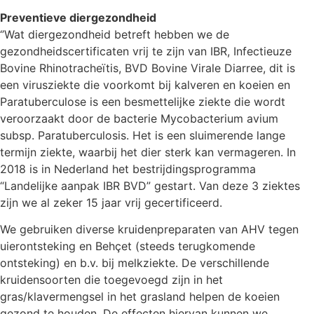
Preventieve diergezondheid
‘’Wat diergezondheid betreft hebben we de
gezondheidscertificaten vrij te zijn van IBR, Infectieuze
Bovine Rhinotracheïtis, BVD Bovine Virale Diarree, dit is
een virusziekte die voorkomt bij kalveren en koeien en
Paratuberculose is een besmettelijke ziekte die wordt
veroorzaakt door de bacterie Mycobacterium avium
subsp. Paratuberculosis. Het is een sluimerende lange
termijn ziekte, waarbij het dier sterk kan vermageren. In
2018 is in Nederland het bestrijdingsprogramma
“Landelijke aanpak IBR BVD” gestart. Van deze 3 ziektes
zijn we al zeker 15 jaar vrij gecertificeerd.
We gebruiken diverse kruidenpreparaten van AHV tegen
uierontsteking en Behçet (steeds terugkomende
ontsteking) en b.v. bij melkziekte. De verschillende
kruidensoorten die toegevoegd zijn in het
gras/klavermengsel in het grasland helpen de koeien
gezond te houden. De effecten hiervan kunnen we