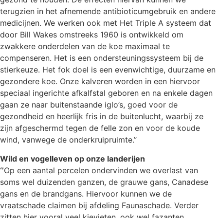
terugzien in het afnemende antibioticumgebruik en andere
medicijnen. We werken ook met Het Triple A systeem dat
door Bill Wakes omstreeks 1960 is ontwikkeld om
zwakkere onderdelen van de koe maximaal te
compenseren. Het is een ondersteuningssysteem bij de
stierkeuze. Het fok doel is een evenwichtige, duurzame en
gezondere koe.
Onze kalveren worden in een hiervoor
speciaal ingerichte afkalfstal geboren en na enkele dagen
gaan ze naar buitenstaande iglo’s, goed voor de
gezondheid en heerlijk fris in de buitenlucht, waarbij ze
zijn afgeschermd tegen de felle zon en voor de koude
wind, vanwege de onderkruipruimte.’’
Wild en vogelleven op onze landerijen
‘’
Op een aantal percelen ondervinden we overlast van
soms wel duizenden ganzen, de grauwe gans, Canadese
gans en de brandgans. Hiervoor kunnen we de
vraatschade claimen bij afdeling Faunaschade. Verder
zitten hier vooral veel kievieten, ook wel fazanten,