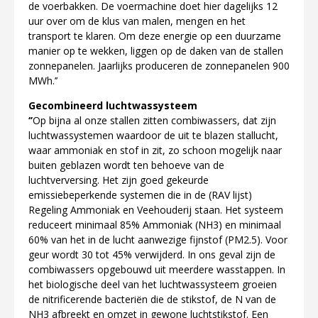
de voerbakken. De voermachine doet hier dagelijks 12
uur over om de klus van malen, mengen en het
transport te klaren. Om deze energie op een duurzame
manier op te wekken, liggen op de daken van de stallen
zonnepanelen. Jaarlijks produceren de zonnepanelen 900
MWh.’’
Gecombineerd luchtwassysteem
‘’
Op bijna al onze stallen zitten combiwassers, dat zijn
luchtwassystemen waardoor de uit te blazen stallucht,
waar ammoniak en stof in zit, zo schoon mogelijk naar
buiten geblazen wordt ten behoeve van de
luchtverversing. Het zijn goed gekeurde
emissiebeperkende systemen die in de (RAV lijst)
Regeling Ammoniak en Veehouderij staan.
Het systeem
reduceert minimaal 85% Ammoniak (NH3) en minimaal
60% van het in de lucht aanwezige fijnstof (PM2.5). Voor
geur wordt 30 tot 45% verwijderd. In ons geval zijn de
combiwassers opgebouwd uit meerdere wasstappen. In
het biologische deel van het luchtwassysteem groeien
de nitrificerende bacteriën die de stikstof, de N van de
NH3 afbreekt en omzet in gewone luchtstikstof. Een