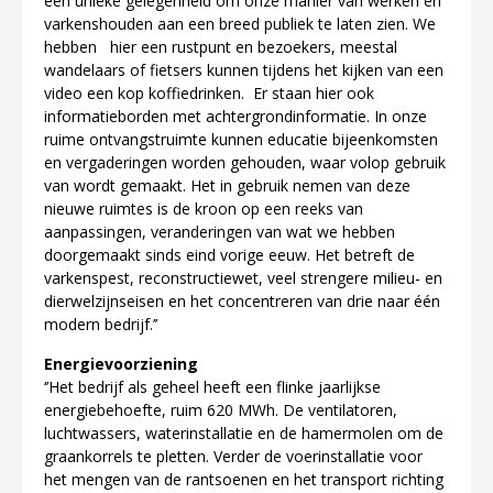
een unieke gelegenheid om onze manier van werken en
varkenshouden aan een breed publiek te laten zien. We
hebben hier een rustpunt en bezoekers, meestal
wandelaars of fietsers kunnen tijdens het kijken van een
video een kop koffiedrinken. Er staan hier ook
informatieborden met achtergrondinformatie. In onze
ruime ontvangstruimte kunnen educatie bijeenkomsten
en vergaderingen worden gehouden, waar volop gebruik
van wordt gemaakt. Het in gebruik nemen van deze
nieuwe ruimtes is de kroon op een reeks van
aanpassingen, veranderingen van wat we hebben
doorgemaakt sinds eind vorige eeuw. Het betreft de
varkenspest, reconstructiewet, veel strengere milieu- en
dierwelzijnseisen en het concentreren van drie naar één
modern bedrijf.’’
Energievoorziening
‘’Het bedrijf als geheel heeft een flinke jaarlijkse
energiebehoefte, ruim 620 MWh. De ventilatoren,
luchtwassers, waterinstallatie en de hamermolen om de
graankorrels te pletten. Verder de voerinstallatie voor
het mengen van de rantsoenen en het transport richting