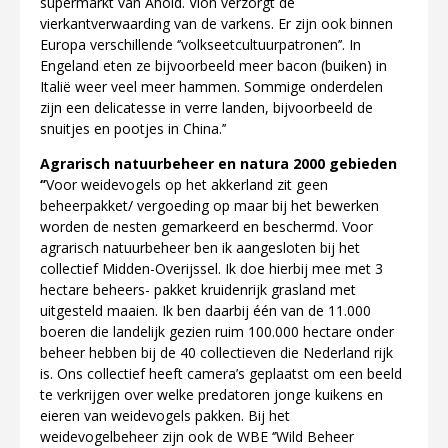
supermarkt van Ahold. Vion verzorgt de
vierkantverwaarding van de varkens. Er zijn ook binnen
Europa verschillende ‘’volkseetcultuurpatronen’’. In
Engeland eten ze bijvoorbeeld meer bacon (buiken) in
Italië weer veel meer hammen. Sommige onderdelen
zijn een delicatesse in verre landen, bijvoorbeeld de
snuitjes en pootjes in China.’’
Agrarisch natuurbeheer en natura 2000 gebieden
‘’
Voor weidevogels op het akkerland zit geen
beheerpakket/ vergoeding op maar bij het bewerken
worden de nesten gemarkeerd en beschermd. Voor
agrarisch natuurbeheer ben ik aangesloten bij het
collectief Midden-Overijssel. Ik doe hierbij mee met 3
hectare beheers- pakket kruidenrijk grasland met
uitgesteld maaien. Ik ben daarbij één van de 11.000
boeren die landelijk gezien ruim 100.000 hectare onder
beheer hebben bij de 40 collectieven die Nederland rijk
is. Ons collectief heeft camera’s geplaatst om een beeld
te verkrijgen over welke predatoren jonge kuikens en
eieren van weidevogels pakken. Bij het
weidevogelbeheer zijn ook de WBE ‘’Wild Beheer