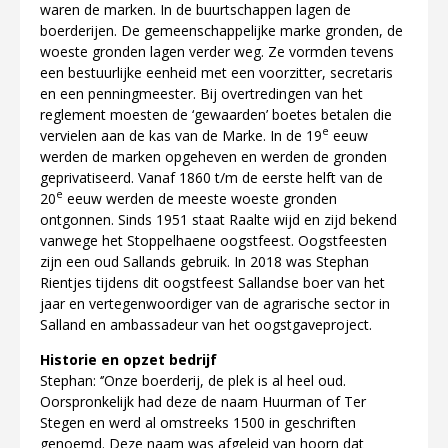
waren de marken. In de buurtschappen lagen de
boerderijen. De gemeenschappelijke marke gronden, de
woeste gronden lagen verder weg. Ze vormden tevens
een bestuurlijke eenheid met een voorzitter, secretaris
en een penningmeester. Bij overtredingen van het
reglement moesten de ‘gewaarden’ boetes betalen die
e
vervielen aan de kas van de Marke. In de 19
eeuw
werden de marken opgeheven en werden de gronden
geprivatiseerd. Vanaf 1860 t/m de eerste helft van de
e
20
eeuw werden de meeste woeste gronden
ontgonnen.
Sinds 1951 staat Raalte wijd en zijd bekend
vanwege het Stoppelhaene oogstfeest. Oogstfeesten
zijn een oud Sallands gebruik. In 2018 was Stephan
Rientjes tijdens dit oogstfeest Sallandse boer van het
jaar en vertegenwoordiger van de agrarische sector in
Salland en ambassadeur van het oogstgaveproject.
Historie en opzet bedrijf
Stephan: ‘’Onze boerderij, de plek is al heel oud.
Oorspronkelijk had deze de naam Huurman of Ter
Stegen en werd al omstreeks 1500 in geschriften
genoemd. Deze naam was afgeleid van hoorn dat