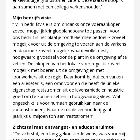
enkelvoudige grondstoffen zitten. Deze laatste koop ik
aan samen met een collega varkenshouder.’’
Mijn bedrijfsvisie
‘’
Mijn bedrijfsvisie is om ondanks onze voeraankopen
zoveel mogelijk kringlooplandbouw toe passen. Voor
ons bedrijf is het plaatje rond! Hiermee bedoel ik zoveel
mogelijk voer uit de omgeving te voeren aan de varkens
en daarmee zoveel mogelijk waardevolle mest,
hoogwaardig voedsel voor de plant in de omgeving af te
zetten. De inkopen van het lokale voer regel ik zoveel
mogelijk met boeren uit de omgeving en met
loonwerkers uit de regio. Daar komt bij dat een varken
een alleseter is, een omnivoor en die heeft de unieke
eigenschap reststromen uit de levensmiddelenindustrie
goed om te kunnen zetten in hoogwaardig vlees. Wat
ongeschikt is voor humaan gebruik kan naar de
varkenshouderij. Naar de totale veehouderij gaat
jaarlijks 6 miljoen ton aan ‘’reststromen’’.
Zichtstal met ontvangst- en educatieruimte
‘’
De zichtstal, een lang gekoesterde wens, was voor mij